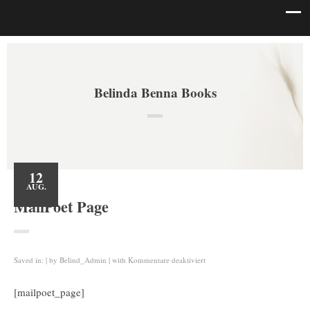
Belinda Benna Books
12
AUG.
MailPoet Page
für
Saved in:
by
Belind_Admin
with
Kommentare deaktiviert
MailPoet
Page
[mailpoet_page]