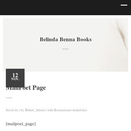
Belinda Benna Books
12
NOV.
MailPoet Page
für
Saved in:
by
Belind_Admin
with
Kommentare deaktiviert
MailPoet
Page
[mailpoet_page]