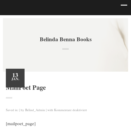
Belinda Benna Books
13
JAN.
MailPoet Page
für
Saved in:
by
Belind_Admin
with
Kommentare deaktiviert
MailPoet
Page
[mailpoet_page]