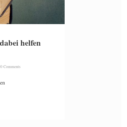
dabei helfen
h
0 Comments
den