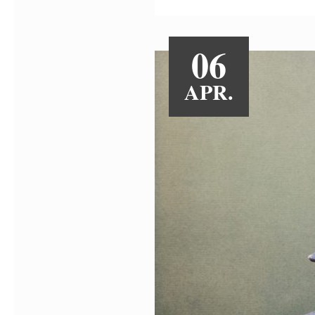
06
APR.